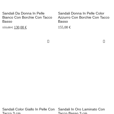
Sandali Da Donna In Pelle
Sandali Donna In Pelle Color
Bianco Con Borchie Con Tacco
Azzurro Con Borchie Con Tacco
Basso
Basso
130,00
€
155,00
€
155,00
€
Sandali Color Giallo In Pelle Con
Sandali In Oro Laminato Con
Tacco 3 cm
Tacco Basso 3 cm