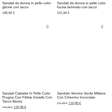
Sandali da donna in pelle color
Sandali da donna in pelle color
glicine con tacco
fucsia laminato con tacco
180,00
€
165,00
€
Sandali Ciabatta In Pelle Color
Sandalo Vernice Verde Militare
Prugna Con Fibbia Gioiello Con
Con Cinturino Incrociato
Tacco Basso
110,00
€
155,00
€
120,00
€
145,00
€