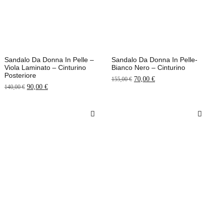
Sandalo Da Donna In Pelle –
Sandalo Da Donna In Pelle-
Viola Laminato – Cinturino
Bianco Nero – Cinturino
Posteriore
70,00
€
155,00
€
90,00
€
140,00
€