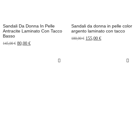
Sandali Da Donna In Pelle
Sandali da donna in pelle color
Antracite Laminato Con Tacco
argento laminato con tacco
Basso
155,00
€
180,00
€
80,00
€
145,00
€