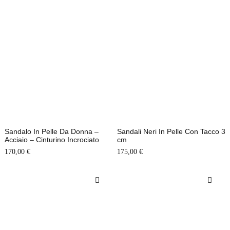
Sandalo In Pelle Da Donna –
Sandali Neri In Pelle Con Tacco 3
Acciaio – Cinturino Incrociato
cm
170,00
€
175,00
€