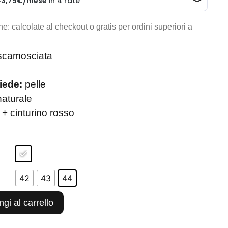
e: calcolate al checkout o gratis per ordini superiori a
scamosciata
iede:
pelle
aturale
 + cinturino rosso
42
43
44
gi al carrello