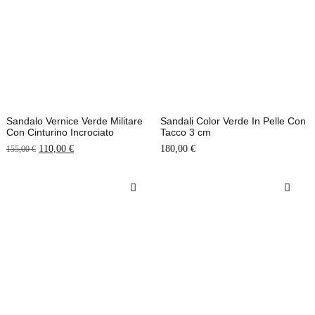
Sandalo Vernice Verde Militare
Sandali Color Verde In Pelle Con
Con Cinturino Incrociato
Tacco 3 cm
110,00
€
180,00
€
155,00
€