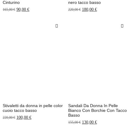
Cinturino
nero tacco basso
90,00
€
180,00
€
165,00
€
220,00
€
Stivaletti da donna in pelle color
Sandali Da Donna In Pelle
cuoio tacco basso
Bianco Con Borchie Con Tacco
Basso
100,00
€
220,00
€
130,00
€
155,00
€