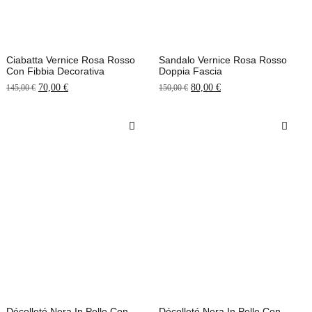
Ciabatta Vernice Rosa Rosso
Sandalo Vernice Rosa Rosso
Con Fibbia Decorativa
Doppia Fascia
70,00
€
80,00
€
145,00
€
150,00
€
Décolleté Nera In Pelle Con
Décolleté Nera In Pelle Con