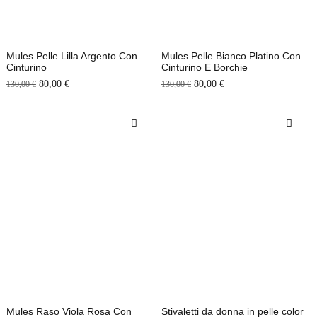
Mules Pelle Lilla Argento Con
Mules Pelle Bianco Platino Con
Cinturino
Cinturino E Borchie
80,00
€
80,00
€
130,00
€
130,00
€
Mules Raso Viola Rosa Con
Stivaletti da donna in pelle color