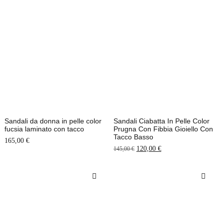
Sandali da donna in pelle color
Sandali Ciabatta In Pelle Color
fucsia laminato con tacco
Prugna Con Fibbia Gioiello Con
Tacco Basso
165,00
€
120,00
€
145,00
€