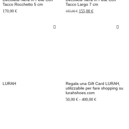
Tacco Rocchetto 5 cm
Tacco Largo 7 cm
170,00
€
155,00
€
185,00
€
LURAH
Regala una Gift Card LURAH,
utilizzabile per fare shopping su
lurahshoes.com
-
50,00
€
400,00
€