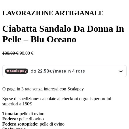
LAVORAZIONE ARTIGIANALE
Ciabatta Sandalo Da Donna In
Pelle – Blu Oceano
Il
Il
130,00
€
90,00
€
prezzo
prezzo
originale
attuale
era:
è:
130,00 €.
90,00 €.
O paga in 3 rate senza interessi con Scalapay
Spese di spedizione: calcolate al checkout o gratis per ordini
superiori a 150€
Tomaia:
pelle di ovino
Fodera:
pelle di ovino
Fodera sottopiede:
pelle di ovino