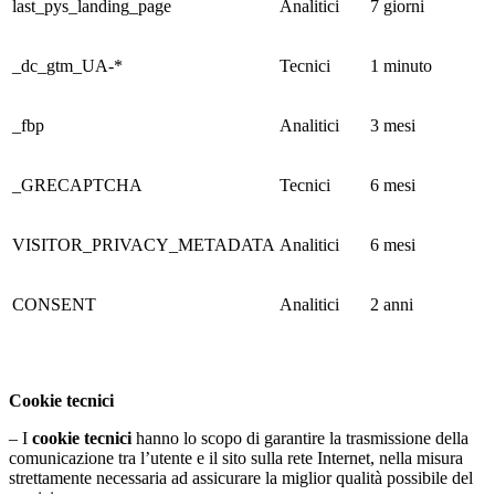
last_pys_landing_page
Analitici
7 giorni
_dc_gtm_UA-*
Tecnici
1 minuto
_fbp
Analitici
3 mesi
_GRECAPTCHA
Tecnici
6 mesi
VISITOR_PRIVACY_METADATA
Analitici
6 mesi
CONSENT
Analitici
2 anni
Cookie tecnici
– I
cookie tecnici
hanno lo scopo di garantire la trasmissione della
comunicazione tra l’utente e il sito sulla rete Internet, nella misura
strettamente necessaria ad assicurare la miglior qualità possibile del