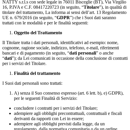
NATTY s.r.l.s con sede legale in 76011 Bisceglie (BT), Via Virgilio
16, P.IVA e C.F. 08417220723 (in seguito, “
Titolare
”), in qualità di
titolare del trattamento, La informa ai sensi dell’art. 13 Regolamento
UE n. 679/2016 (in seguito, “
GDPR
”) che i Suoi dati saranno
trattati con le modalità e per le finalità seguenti:
Oggetto del Trattamento
Il Titolare tratta i dati personali, identificativi ad esempio: nome,
cognome, ragione sociale, indirizzo, telefono, e-mail, riferimenti
bancari e di pagamento (in seguito, “
dati personali
” o anche
“
dati
”); da Lei comunicati in occasione della conclusione di contratti
per i servizi del Titolare.
Finalità del trattamento
I Suoi dati personali sono trattati:
A) senza il Suo consenso espresso (art. 6 lett. b), e) GDPR),
per le seguenti Finalità di Servizio:
concludere i contratti per i servizi del Titolare;
adempiere agli obblighi precontrattuali, contrattuali e fiscali
derivanti da rapporti con Lei in essere;
adempiere agli obblighi previsti dalla legge, da un
regolamento, dalla normativa comunitaria o da un ordine