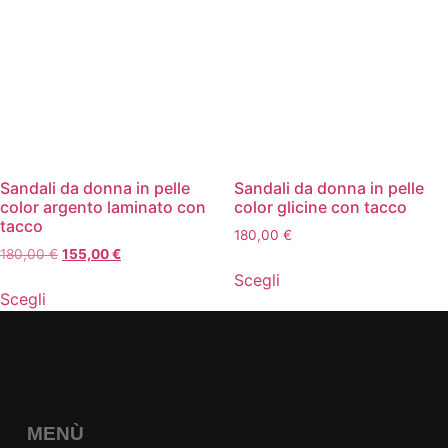
Sandali da donna in pelle
Sandali da donna in pelle
color argento laminato con
color glicine con tacco
tacco
180,00
€
180,00
€
155,00
€
Scegli
Scegli
MENÙ